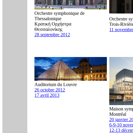
Orchestre symphonique de
Thessalonique
Orchestre s
Κρατική Ορχήστρα
Trois-Rivièr
Θεσσαλονίκης
11 novembr
28 septembre 2012
Auditorium du Louvre
26 octobre 2012
17 avril 2013
Maison sym
Montréal
20 janvier 2
6-9-10 nove
12-13 décem